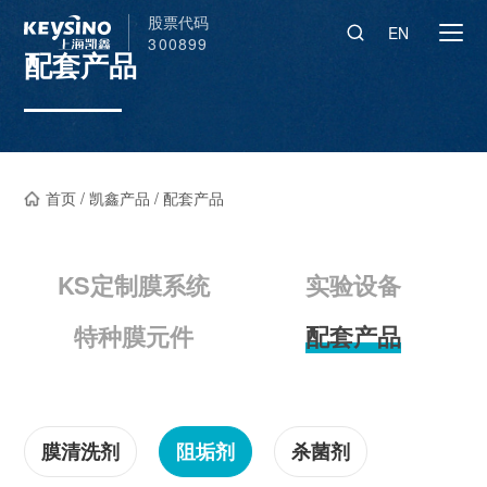
股票代码
EN
300899
配套产品
首页
/
凯鑫产品
/
配套产品
KS定制膜系统
实验设备
特种膜元件
配套产品
膜清洗剂
阻垢剂
杀菌剂